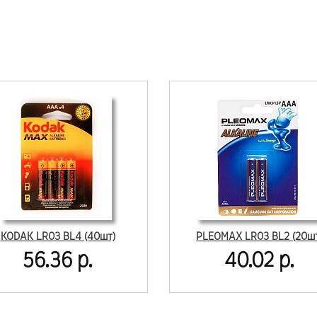
KODAK LR03 BL4 (40шт)
PLEOMAX LR03 BL2 (20ш
56.36 р.
40.02 р.