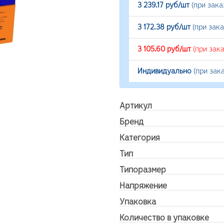
3 239.17 руб/шт
(при зака
3 172.38 руб/шт
(при зак
3 105.60 руб/шт
(при зак
Индивидуально
(при зак
Артикул
Бренд
Категория
Тип
Типоразмер
Напряжение
Упаковка
Количество в упаковке