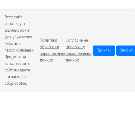
Этот сайт
использует
файлы cookie
для улучшения
Политика
Согласие на
работы и
обработки
обработку
персонализации.
Принять
Закрыть
персональных
персональных
Продолжая
данных
данных
использовать
сайт, вы даете
согласие на
сбор cookie.
Camelion
Duracell
Energizer
Robiton
Samsung
Varta
GoPower