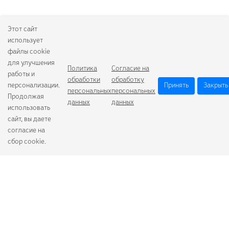
Этот сайт
использует
файлы cookie
для улучшения
Политика
Согласие на
работы и
обработки
обработку
персонализации.
Принять
Закрыть
персональных
персональных
Продолжая
данных
данных
использовать
сайт, вы даете
согласие на
сбор cookie.
Camelion
Duracell
Energizer
Robiton
Samsung
Varta
GoPower