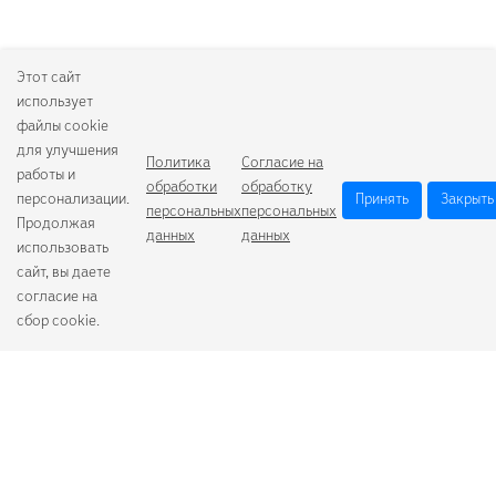
Этот сайт
использует
файлы cookie
для улучшения
Политика
Согласие на
работы и
обработки
обработку
персонализации.
Принять
Закрыть
персональных
персональных
Продолжая
данных
данных
использовать
сайт, вы даете
согласие на
сбор cookie.
Camelion
Duracell
Energizer
Robiton
Samsung
Varta
GoPower