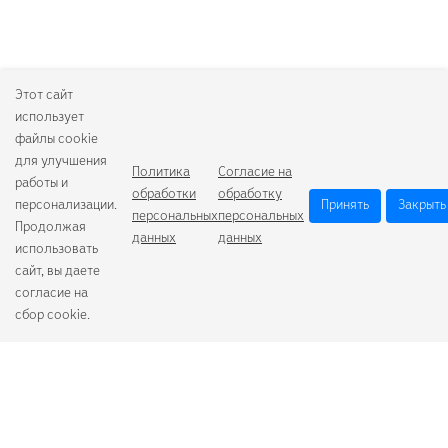
Этот сайт
использует
файлы cookie
для улучшения
Политика
Согласие на
работы и
обработки
обработку
персонализации.
Принять
Закрыть
персональных
персональных
Продолжая
данных
данных
использовать
сайт, вы даете
согласие на
сбор cookie.
Camelion
Duracell
Energizer
Robiton
Samsung
Varta
GoPower