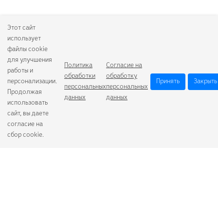
Этот сайт
использует
файлы cookie
для улучшения
Политика
Согласие на
работы и
обработки
обработку
персонализации.
Принять
Закрыть
персональных
персональных
Продолжая
данных
данных
использовать
сайт, вы даете
согласие на
сбор cookie.
Camelion
Duracell
Energizer
Robiton
Samsung
Varta
GoPower