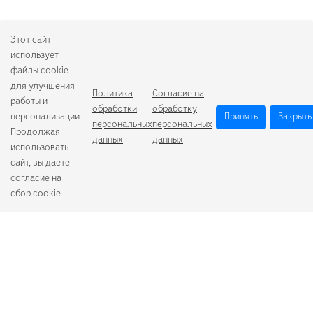
Этот сайт
использует
файлы cookie
для улучшения
Политика
Согласие на
работы и
обработки
обработку
персонализации.
Принять
Закрыть
персональных
персональных
Продолжая
данных
данных
использовать
сайт, вы даете
согласие на
сбор cookie.
Camelion
Duracell
Energizer
Robiton
Samsung
Varta
GoPower