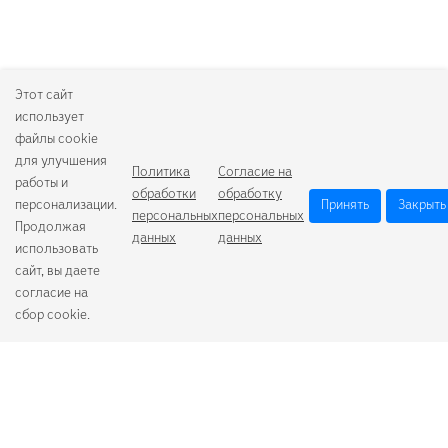
Этот сайт
использует
файлы cookie
для улучшения
Политика
Согласие на
работы и
обработки
обработку
персонализации.
Принять
Закрыть
персональных
персональных
Продолжая
данных
данных
использовать
сайт, вы даете
согласие на
сбор cookie.
Camelion
Duracell
Energizer
Robiton
Samsung
Varta
GoPower