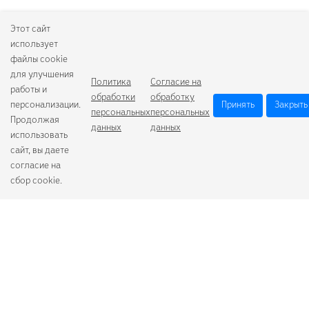
Этот сайт
использует
файлы cookie
для улучшения
Политика
Согласие на
работы и
обработки
обработку
персонализации.
Принять
Закрыть
персональных
персональных
Продолжая
данных
данных
использовать
сайт, вы даете
согласие на
сбор cookie.
Camelion
Duracell
Energizer
Robiton
Samsung
Varta
GoPower
+7 (484) 259-53-23