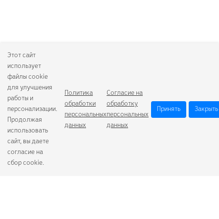
Этот сайт
использует
файлы cookie
для улучшения
Политика
Согласие на
работы и
обработки
обработку
персонализации.
Принять
Закрыть
персональных
персональных
Продолжая
данных
данных
использовать
сайт, вы даете
согласие на
сбор cookie.
Camelion
Duracell
Energizer
Robiton
Samsung