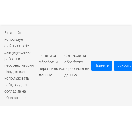
Этот сайт
использует
файлы cookie
для улучшения
Политика
Согласие на
работы и
обработки
обработку
персонализации.
Принять
Закрыть
персональных
персональных
Продолжая
данных
данных
использовать
сайт, вы даете
согласие на
сбор cookie.
Camelion
Duracell
Energizer
Robiton
Samsung