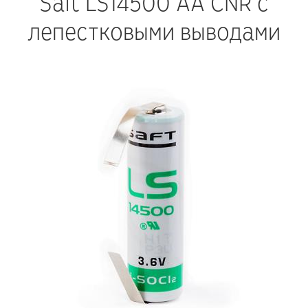
Saft LS14500 AA CNR с
лепестковыми выводами