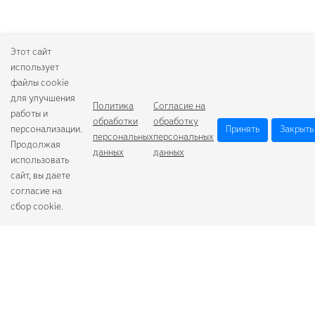
Этот сайт
использует
файлы cookie
для улучшения
Политика
Согласие на
работы и
обработки
обработку
персонализации.
Принять
Закрыть
персональных
персональных
Продолжая
данных
данных
использовать
сайт, вы даете
согласие на
сбор cookie.
Camelion
Duracell
Energizer
Robiton
Samsung
Varta
GoPower