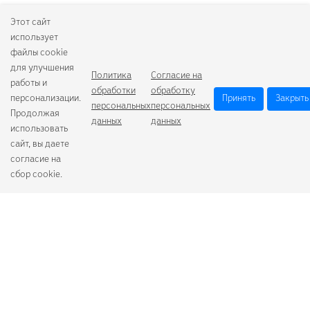
Этот сайт
использует
файлы cookie
для улучшения
Политика
Согласие на
работы и
обработки
обработку
персонализации.
Принять
Закрыть
персональных
персональных
Продолжая
данных
данных
использовать
сайт, вы даете
согласие на
сбор cookie.
Camelion
Duracell
Energizer
Robiton
Samsung
Varta
GoPower
+7 (484) 259-53-23