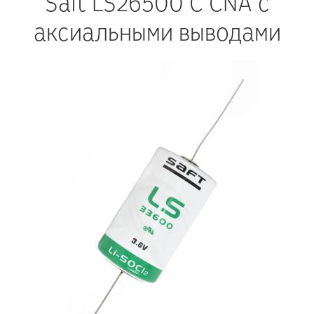
Saft LS26500 C CNA с
аксиальными выводами