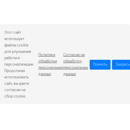
Этот сайт
использует
файлы cookie
для улучшения
Политика
Согласие на
работы и
обработки
обработку
персонализации.
Принять
Закрыть
персональных
персональных
Продолжая
данных
данных
использовать
сайт, вы даете
согласие на
сбор cookie.
Camelion
Duracell
Energizer
Robiton
Samsung