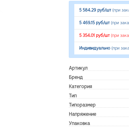
5 584.29 руб/шт
(при зак
5 469.15 руб/шт
(при зак
5 354.01 руб/шт
(при зак
Индивидуально
(при зак
Артикул
Бренд
Категория
Тип
Типоразмер
Напряжение
Упаковка