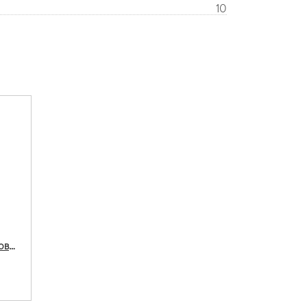
10
Saft LSH20 D CNR с лепестковыми выводами