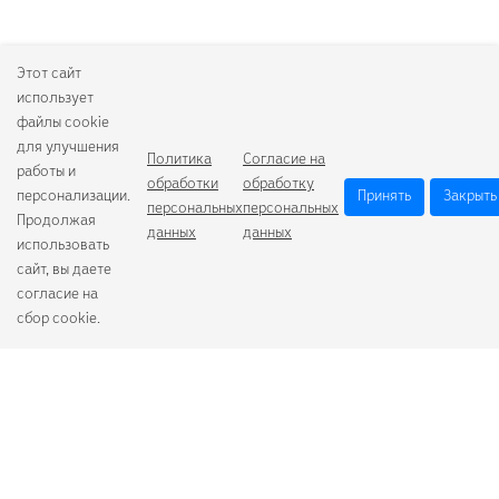
Этот сайт
использует
файлы cookie
для улучшения
Политика
Согласие на
работы и
обработки
обработку
персонализации.
Принять
Закрыть
персональных
персональных
Продолжая
данных
данных
использовать
сайт, вы даете
согласие на
сбор cookie.
Camelion
Duracell
Energizer
Robiton
Samsung
Varta
GoPower