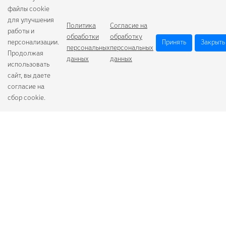
файлы cookie
для улучшения
Политика
Согласие на
работы и
обработки
обработку
персонализации.
Принять
Закрыть
персональных
персональных
Продолжая
данных
данных
использовать
сайт, вы даете
согласие на
сбор cookie.
Camelion
Duracell
Energizer
Robiton
Samsung
Varta
GoPower
+7 (484) 259-53-23
с 9:00 до 17:00
О компании
Схема проезда