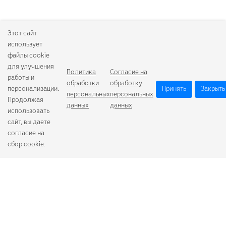
Этот сайт
использует
файлы cookie
для улучшения
Политика
Согласие на
работы и
обработки
обработку
персонализации.
Принять
Закрыть
персональных
персональных
Продолжая
данных
данных
использовать
сайт, вы даете
согласие на
сбор cookie.
Camelion
Duracell
Energizer
Robiton
Samsung
Varta
GoPower