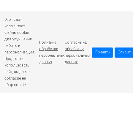
Этот сайт
использует
файлы cookie
для улучшения
Политика
Согласие на
работы и
обработки
обработку
персонализации.
Принять
Закрыть
персональных
персональных
Продолжая
данных
данных
использовать
сайт, вы даете
согласие на
сбор cookie.
Camelion
Duracell
Energizer
Robiton
Samsung
Varta
GoPower