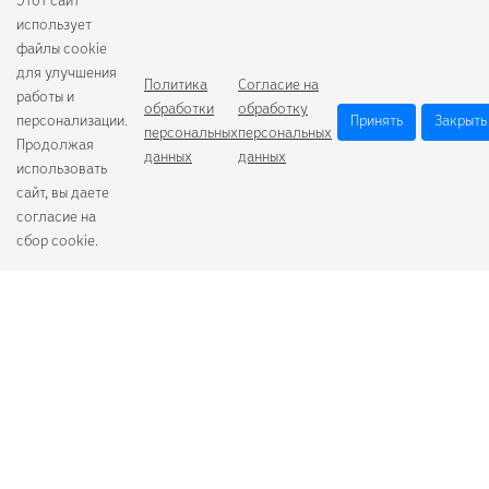
Этот сайт
использует
файлы cookie
для улучшения
Политика
Согласие на
работы и
обработки
обработку
персонализации.
Принять
Закрыть
персональных
персональных
Продолжая
данных
данных
использовать
сайт, вы даете
согласие на
сбор cookie.
Camelion
Duracell
Energizer
Robiton
Samsung
Varta
GoPower
+7 (484) 259-53-23
с 9:00 до 17:00