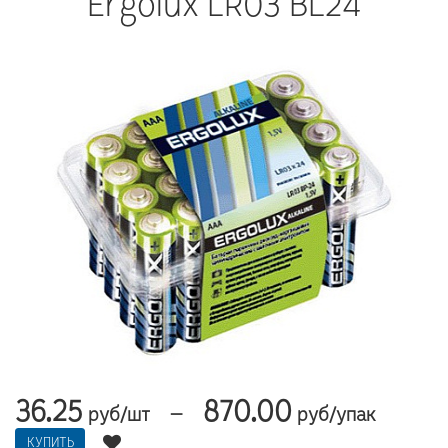
Ergolux LR03 BL24
36.25
870.00
—
руб/шт
руб/упак
КУПИТЬ