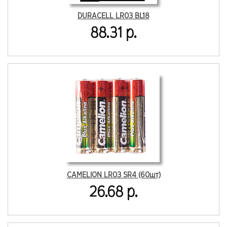
DURACELL LR03 BL18
88.31 р.
CAMELION LR03 SR4 (60шт)
26.68 р.