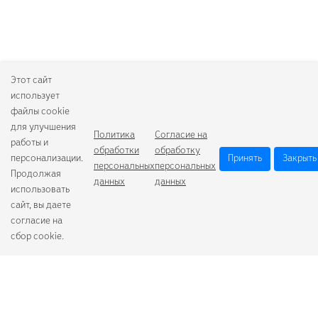
Этот сайт
использует
файлы cookie
для улучшения
Политика
Согласие на
работы и
обработки
обработку
персонализации.
Принять
Закрыть
персональных
персональных
Продолжая
данных
данных
использовать
сайт, вы даете
согласие на
сбор cookie.
Camelion
Duracell
Energizer
Robiton
Samsung