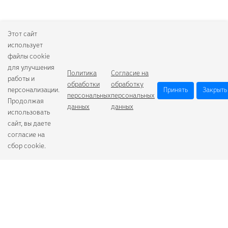
Этот сайт
использует
файлы cookie
для улучшения
Политика
Согласие на
работы и
обработки
обработку
персонализации.
Принять
Закрыть
персональных
персональных
Продолжая
данных
данных
использовать
сайт, вы даете
согласие на
сбор cookie.
Camelion
Duracell
Energizer
Robiton
Samsung
Varta
GoPower