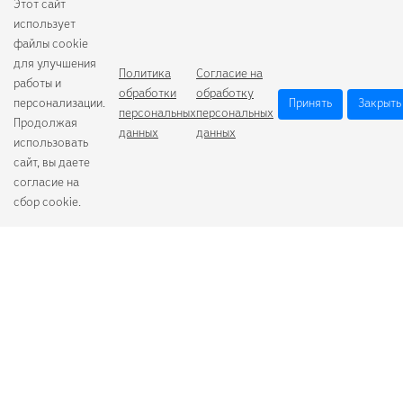
Этот сайт
использует
файлы cookie
для улучшения
Политика
Согласие на
работы и
обработки
обработку
персонализации.
Принять
Закрыть
персональных
персональных
Продолжая
данных
данных
использовать
сайт, вы даете
согласие на
сбор cookie.
Camelion
Duracell
Energizer
Robiton
Samsung
Varta
GoPower
+7 (484) 259-53-23
с 9:00 до 17:00