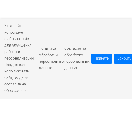
Этот сайт
использует
файлы cookie
для улучшения
Политика
Согласие на
работы и
обработки
обработку
персонализации.
Принять
Закрыть
персональных
персональных
Продолжая
данных
данных
использовать
сайт, вы даете
согласие на
сбор cookie.
Camelion
Duracell
Energizer
Robiton
Samsung
Varta
GoPower