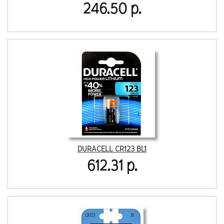
246.50 р.
DURACELL CR123 BL1
612.31 р.