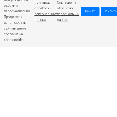
для улучшения
Политика
Согласие на
работы и
обработки
обработку
персонализации.
Принять
Закрыть
персональных
персональных
Продолжая
данных
данных
использовать
сайт, вы даете
согласие на
сбор cookie.
Camelion
Duracell
Energizer
Robiton
Samsung
Varta
GoPower
+7 (484) 259-53-23
с 9:00 до 17:00
О компании
Схема проезда
Согласие на обработку персональных данных