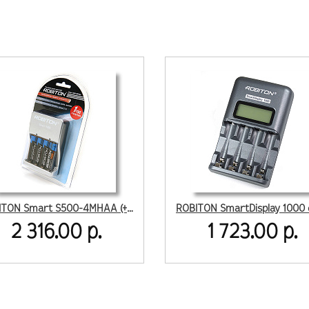
ROBITON Smart S500-4MHAA (+4xAA 2500mah) AA-AAA BL1
2 316.00 р.
1 723.00 р.