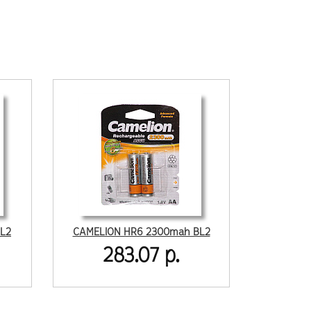
L2
CAMELION HR6 2300mah BL2
283.07 р.