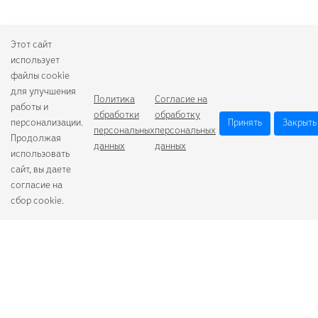
Этот сайт
использует
файлы cookie
для улучшения
Политика
Согласие на
работы и
обработки
обработку
персонализации.
Принять
Закрыть
персональных
персональных
Продолжая
данных
данных
использовать
сайт, вы даете
согласие на
сбор cookie.
Camelion
Duracell
Energizer
Robiton
Samsung
Varta
GoPower