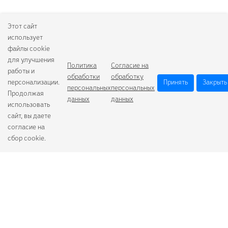
Этот сайт
использует
файлы cookie
для улучшения
Политика
Согласие на
работы и
обработки
обработку
персонализации.
Принять
Закрыть
персональных
персональных
Продолжая
данных
данных
использовать
сайт, вы даете
согласие на
сбор cookie.
Camelion
Duracell
Energizer
Robiton
Samsung
Varta
GoPower
+7 (484) 259-53-23