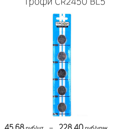
Трофи CR2450 BL5
45.68
228.40
—