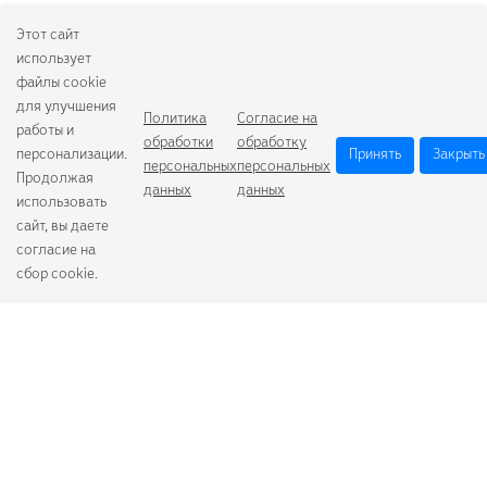
Этот сайт
использует
файлы cookie
для улучшения
Политика
Согласие на
работы и
обработки
обработку
персонализации.
Принять
Закрыть
персональных
персональных
Продолжая
данных
данных
использовать
сайт, вы даете
согласие на
сбор cookie.
Camelion
Duracell
Energizer
Robiton
Samsung
Varta
GoPower
+7 (484) 259-53-23