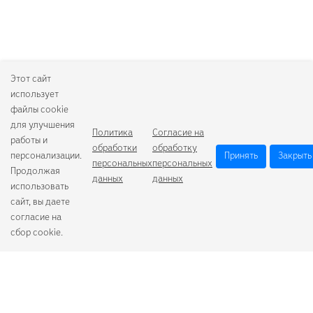
Этот сайт
использует
файлы cookie
для улучшения
Политика
Согласие на
работы и
обработки
обработку
персонализации.
Принять
Закрыть
персональных
персональных
Продолжая
данных
данных
использовать
сайт, вы даете
согласие на
сбор cookie.
Camelion
Duracell
Energizer
Robiton
Samsung