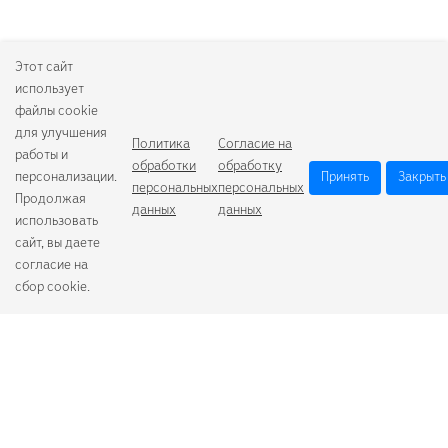
Этот сайт
использует
файлы cookie
для улучшения
Политика
Согласие на
работы и
обработки
обработку
персонализации.
Принять
Закрыть
персональных
персональных
Продолжая
данных
данных
использовать
сайт, вы даете
согласие на
сбор cookie.
Camelion
Duracell
Energizer
Robiton
Samsung
Varta
GoPower