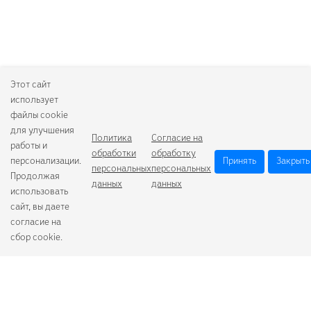
Этот сайт
использует
файлы cookie
для улучшения
Политика
Согласие на
работы и
обработки
обработку
персонализации.
Принять
Закрыть
персональных
персональных
Продолжая
данных
данных
использовать
сайт, вы даете
согласие на
сбор cookie.
Camelion
Duracell
Energizer
Robiton
Samsung