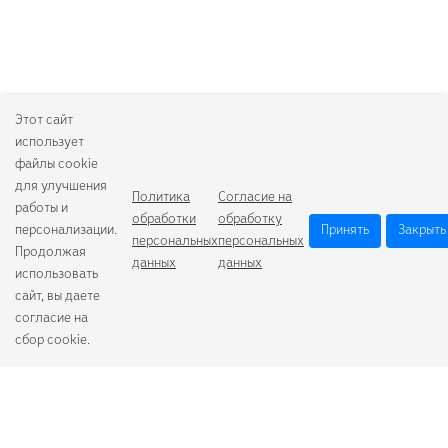
Этот сайт
использует
файлы cookie
для улучшения
Политика
Согласие на
работы и
обработки
обработку
персонализации.
Принять
Закрыть
персональных
персональных
Продолжая
данных
данных
использовать
сайт, вы даете
согласие на
сбор cookie.
Camelion
Duracell
Energizer
Robiton
Samsung