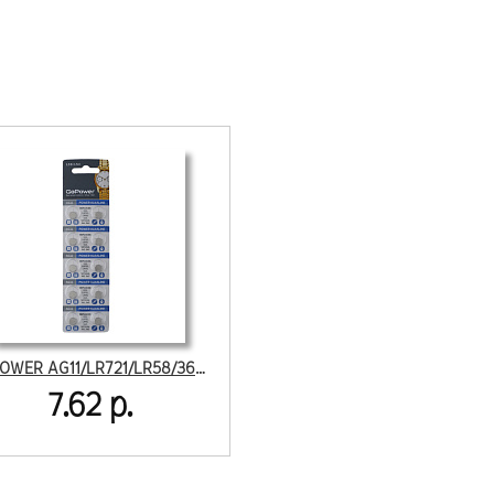
GOPOWER AG11/LR721/LR58/362A/162 BL10
7.62 р.