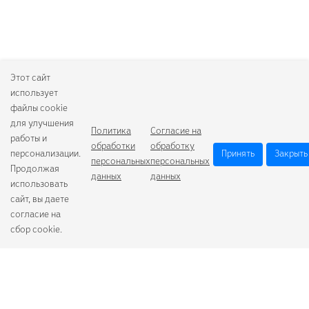
Этот сайт
использует
файлы cookie
для улучшения
Политика
Согласие на
работы и
обработки
обработку
персонализации.
Принять
Закрыть
персональных
персональных
Продолжая
данных
данных
использовать
сайт, вы даете
согласие на
сбор cookie.
Camelion
Duracell
Energizer
Robiton
Samsung