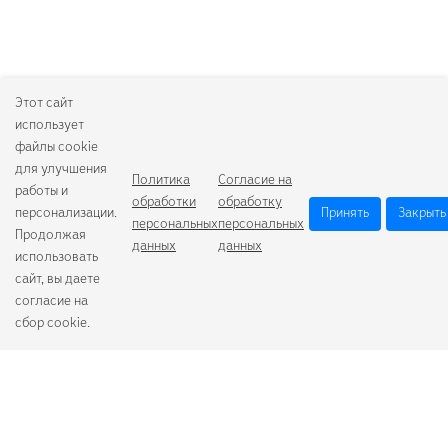
Этот сайт
использует
файлы cookie
для улучшения
Политика
Согласие на
работы и
обработки
обработку
персонализации.
Принять
Закрыть
персональных
персональных
Продолжая
данных
данных
использовать
сайт, вы даете
согласие на
сбор cookie.
Camelion
Duracell
Energizer
Robiton
Samsung