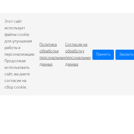
Этот сайт
использует
файлы cookie
для улучшения
Политика
Согласие на
работы и
обработки
обработку
персонализации.
Принять
Закрыть
персональных
персональных
Продолжая
данных
данных
использовать
сайт, вы даете
согласие на
сбор cookie.
Camelion
Duracell
Energizer
Robiton
Samsung
Varta
GoPower