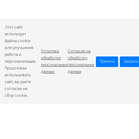
Этот сайт
использует
файлы cookie
для улучшения
Политика
Согласие на
работы и
обработки
обработку
персонализации.
Принять
Закрыть
персональных
персональных
Продолжая
данных
данных
использовать
сайт, вы даете
согласие на
сбор cookie.
Camelion
Duracell
Energizer
Robiton
Samsung
Varta
GoPower