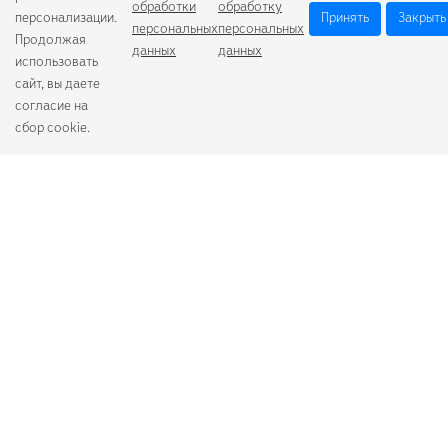
обработки
обработку
персонализации.
Принять
Закрыть
персональных
персональных
Продолжая
данных
данных
использовать
сайт, вы даете
согласие на
сбор cookie.
Camelion
Duracell
Energizer
Robiton
Samsung
Varta
GoPower
+7 (484) 259-53-23
с 9:00 до 17:00
О компании
Схема проезда
Согласие на обработку персональных данных
Политика обработки персональных данных