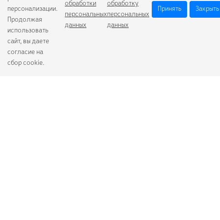
обработки
обработку
персонализации.
Принять
Закрыть
персональных
персональных
Продолжая
данных
данных
использовать
сайт, вы даете
согласие на
сбор cookie.
Camelion
Duracell
Energizer
Robiton
Samsung
Varta
GoPower
+7 (484) 259-53-23
с 9:00 до 17:00
О компании
Схема проезда
Согласие на обработку персональных данных
Политика обработки персональных данных