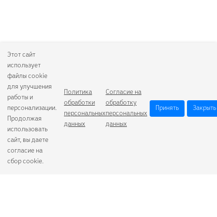
Этот сайт
использует
файлы cookie
для улучшения
Политика
Согласие на
работы и
обработки
обработку
персонализации.
Принять
Закрыть
персональных
персональных
Продолжая
данных
данных
использовать
сайт, вы даете
согласие на
сбор cookie.
Camelion
Duracell
Energizer
Robiton
Samsung