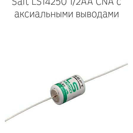
Saft LS14250 1/2АА CNA с
аксиальными выводами