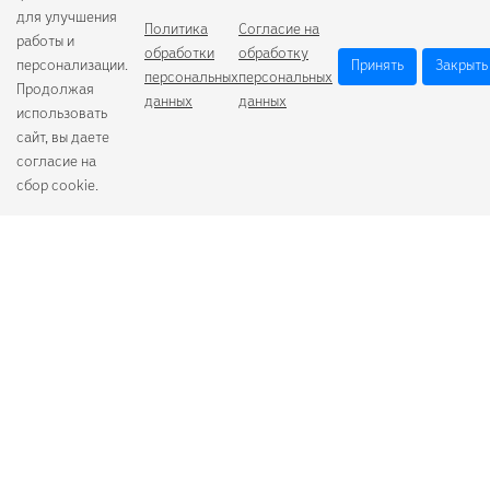
для улучшения
Политика
Согласие на
работы и
обработки
обработку
персонализации.
Принять
Закрыть
персональных
персональных
Продолжая
данных
данных
использовать
сайт, вы даете
согласие на
сбор cookie.
Camelion
Duracell
Energizer
Robiton
Samsung
Varta
GoPower
+7 (484) 259-53-23
с 9:00 до 17:00
О компании
Схема проезда