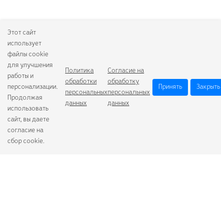
Этот сайт
использует
файлы cookie
для улучшения
Политика
Согласие на
работы и
обработки
обработку
персонализации.
Принять
Закрыть
персональных
персональных
Продолжая
данных
данных
использовать
сайт, вы даете
согласие на
сбор cookie.
Camelion
Duracell
Energizer
Robiton
Samsung
Varta
GoPower