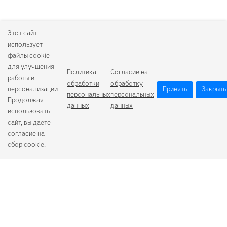
Этот сайт
использует
файлы cookie
для улучшения
Политика
Согласие на
работы и
обработки
обработку
персонализации.
Принять
Закрыть
персональных
персональных
Продолжая
данных
данных
использовать
сайт, вы даете
согласие на
сбор cookie.
Camelion
Duracell
Energizer
Robiton
Samsung
Varta
GoPower