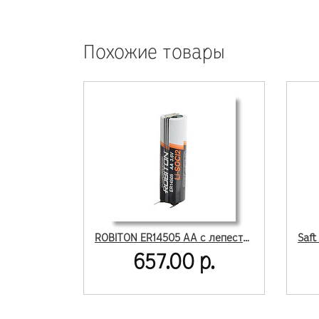
Похожие товары
ROBITON ER14505 AA с лепестковыми выводами SR2 (есть по 1 шт)
657.00 р.