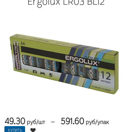
Ergolux LR03 BL12
49.30
591.60
—
руб/шт
руб/упак
КУПИТЬ