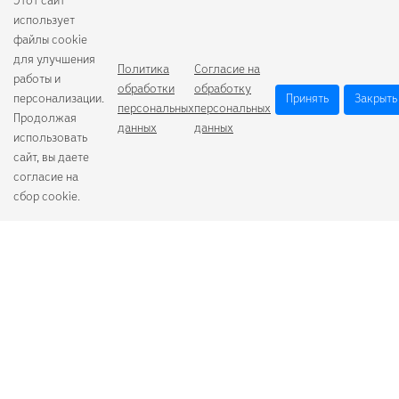
Этот сайт
использует
файлы cookie
для улучшения
Политика
Согласие на
работы и
обработки
обработку
персонализации.
Принять
Закрыть
персональных
персональных
Продолжая
данных
данных
использовать
сайт, вы даете
согласие на
сбор cookie.
Camelion
Duracell
Energizer
Robiton
Samsung
Varta
GoPower
+7 (484) 259-53-23
с 9:00 до 17:00