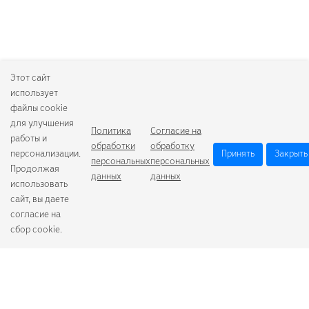
Этот сайт
использует
файлы cookie
для улучшения
Политика
Согласие на
работы и
обработки
обработку
персонализации.
Принять
Закрыть
персональных
персональных
Продолжая
данных
данных
использовать
сайт, вы даете
согласие на
сбор cookie.
Camelion
Duracell
Energizer
Robiton
Samsung