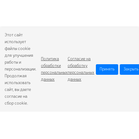
Этот сайт
использует
файлы cookie
для улучшения
Политика
Согласие на
работы и
обработки
обработку
персонализации.
Принять
Закрыть
персональных
персональных
Продолжая
данных
данных
использовать
сайт, вы даете
согласие на
сбор cookie.
Camelion
Duracell
Energizer
Robiton
Samsung